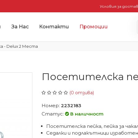
Условия за доста
и
За Нас
Контакти
Промоции
 - Delux 2 Места
Посетителска пей
(0 отзива)
Номер:
2232183
Статус:
В наличност
Посетителска пейка, пейка за чакал
Седалки и подлакътници изработе