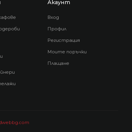
и
Акаунт
кафове
Вход
рдероби
Профил
Регистрация
Моите поръчки
и
Плащане
йнери
телажи
idwebbg.com