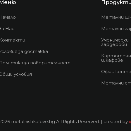
Меню
Продукт
Начало
Метални ш
За Нас
Метални га
Контакти
Ученически
гардероби
Условия за доставка
Картотечн
шкафове
Политика за поверителност
Офис конте
Общи условия
Метални с
2026 metalnishkafove.bg All Rights Reserved. | created by