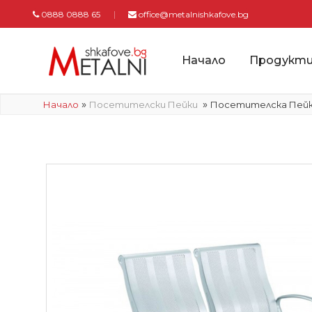
0888 0888 65
office@metalnishkafove.bg
Начало
Продукт
»
»
Начало
Посетителски Пейки
Посетителска Пейка