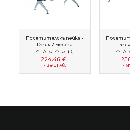
Посетителска пейка -
Посетите
Delux 2 места
Delu
(0)
224.46 €
25
439.01 лв.
48