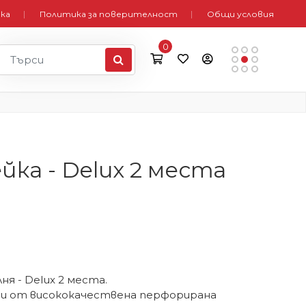
вка
Политика за поверителност
Общи условия
0
ка - Delux 2 места
ня - Delux 2 места.
ни от висококачествена перфорирана