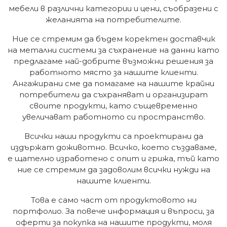
мебели в различни категории и цени, съобразени с
желанията на потребителите.
Ние се стремим да бъдем коректен доставчик
на метални системи за съхранение на данни като
предлагаме най-добрите възможни решения за
работното място за нашите клиенти.
Ангажирани сме да помагаме на нашите крайни
потребители да съхраняват и организират
своите продукти, като същевременно
увеличават работното си пространство.
Всички наши продукти са проектирани да
издържат доживотно. Всичко, което създаваме,
е щателно изработено с опит и грижа, тъй като
ние се стремим да задоволим всички нужди на
нашите клиенти.
Това е само част от продуктовото ни
портфолио. За повече информация и въпроси, за
оферти за покупка на нашите продукти, моля