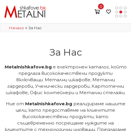
0
»
Начало
За Нас
За Нас
Metalnishkafove.bg
е електронен каталог, който
предлага висококачествени продукти
включващи: Метални шкафове, Метални
гардероби, Ученически гардероби, Картотечни
шкафове, Офис контейнери и Метални стелажи.
Ние от
Metalnishkafove.bg
реализираме нашите
цели, като предоставяме на клиентите
висококачествени продукти, като
същевременно посрещаме нуждите на
клиентите с технологични иновации. Предлагаме