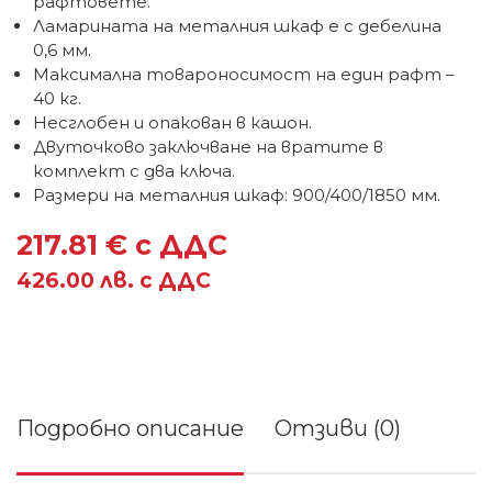
рафтовете.
Ламарината на металния шкаф е с дебелина
0,6 мм.
Максимална товароносимост на един рафт –
40 кг.
Несглобен и опакован в кашон.
Двуточково заключване на вратите в
комплект с два ключа.
Размери на металния шкаф: 900/400/1850 мм.
217.81 € с ДДС
426.00 лв. с ДДС
Подробно описание
Отзиви (0)