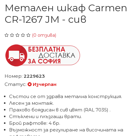
Метален шкаф Carmen
CR-1267 JM - сив
(0 отзива)
Номер:
2229623
Статус:
Изчерпан
Състои се от здрава метална конструкция.
Лесен за монтаж.
Прахово боядисан в сив цвят (RAL 7035) .
Стъклени и плъзгащи врати.
Брой рафтове: 4 бр.
Възможност за регулиране на височината на