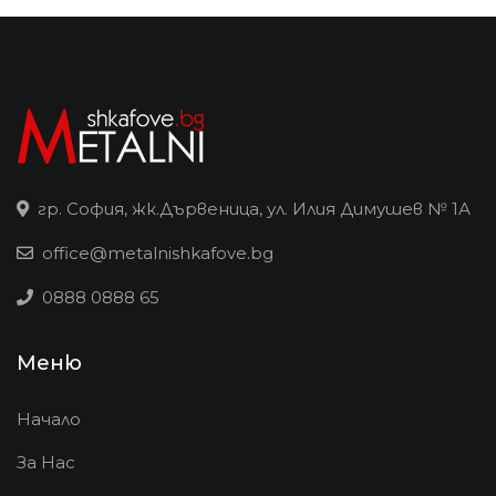
гр. София, жк.Дървеница, ул. Илия Димушев № 1А
office@metalnishkafove.bg
0888 0888 65
Меню
Начало
За Нас