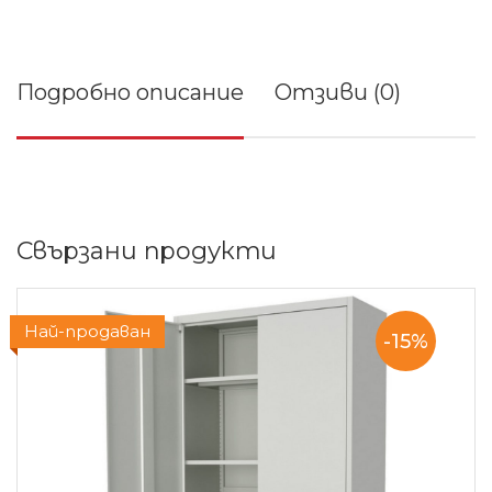
Подробно описание
Отзиви (0)
Свързани продукти
Най-продаван
Промо
-15%