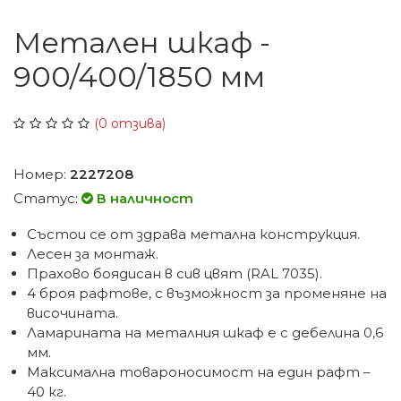
Метален шкаф -
900/400/1850 мм
(0 отзива)
Номер:
2227208
Статус:
В наличност
Състои се от здрава метална конструкция.
Лесен за монтаж.
Прахово боядисан в сив цвят (RAL 7035).
4 броя рафтове, с възможност за променяне на
височината.
Ламарината на металния шкаф е с дебелина 0,6
мм.
Максимална товароносимост на един рафт –
40 кг.