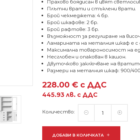
Прахово боядисан в цвят светлосив 
Плътни врати и стъклени врати.
Брой чекмеджета: 4 бр.
Брой шкафове: 2 бр.
Брой рафтове: 3 бр.
Възможност за регулиране на вис
Ламарината на металния шкаф е с д
Максимална товароносимост на еди
Несглобен и опакован в кашон.
Двуточково заключване на вратите
Размери на металния шкаф: 900/400
228.00 € с ДДС
445.93 лв. с ДДС
Количество:
ДОБАВИ В КОЛИЧКАТА