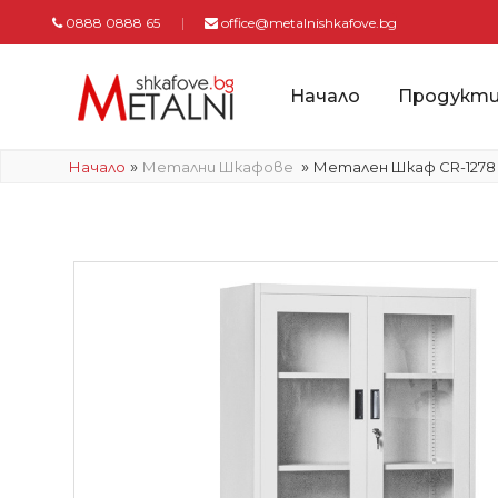
0888 0888 65
office@metalnishkafove.bg
Начало
Продукт
»
»
Начало
Метални Шкафове
Метален Шкаф CR-1278 J