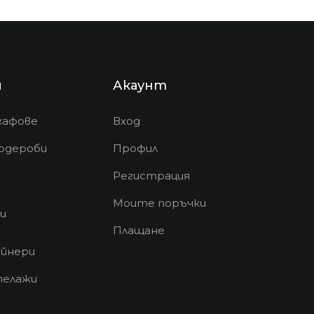
и
Акаунт
кафове
Вход
рдероби
Профил
Регистрация
Моите поръчки
и
Плащане
йнери
телажи