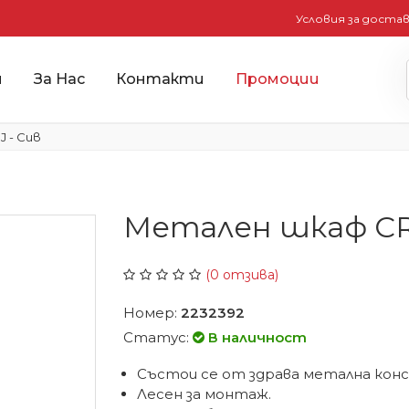
Условия за доста
и
За Нас
Контакти
Промоции
 - Сив
Метален шкаф CR-1
(0 отзива)
Номер:
2232392
Статус:
В наличност
Състои се от здрава метална кон
Лесен за монтаж.