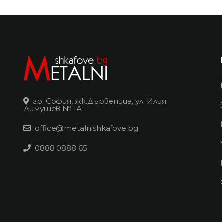
гр. София, жк.Дървеница, ул. Илия
Димушев № 1А
office@metalnishkafove.bg
0888 0888 65