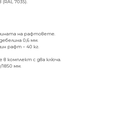
(RAL 7035).
очината на рафтовете.
ебелина 0,6 мм.
н рафт – 40 кг.
 в комплект с два ключа.
/1850 мм.