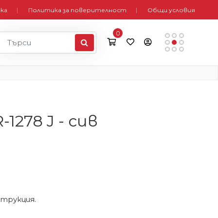
вка
Политика за поверителност
Общи условия
0
278 J - сив
струкция.