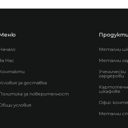
Меню
Продукт
Начало
Метални ш
За Нас
Метални га
Контакти
Ученически
гардероби
Условия за доставка
Картотечн
шкафове
Политика за поверителност
Офис конте
Общи условия
Метални с