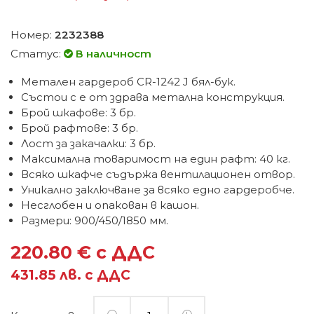
Номер:
2232388
Статус:
В наличност
Метален гардероб CR-1242 J бял-бук.
Състои с е от здрава метална конструкция.
Брой шкафове: 3 бр.
Брой рафтове: 3 бр.
Лост за закачалки: 3 бр.
Максимална товаримост на един рафт: 40 кг.
Всяко шкафче съдържа вентилационен отвор.
Уникално заключване за всяко едно гардеробче.
Несглобен и опакован в кашон.
Размери: 900/450/1850 мм.
220.80 € с ДДС
431.85 лв. с ДДС