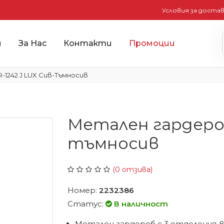
Условия за доста
и
За Нас
Контакти
Промоции
1242 J LUX Сив-Тъмносив
Метален гардероб
тъмносив
(0 отзива)
Номер:
2232386
Статус:
В наличност
Метален гардероб с 3 отделения-в