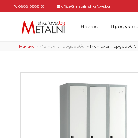
0888 0888 65
office@metalnishkafove.bg
Начало
Продукт
»
»
Начало
Метални Гардероби
Метален Гардероб CR-