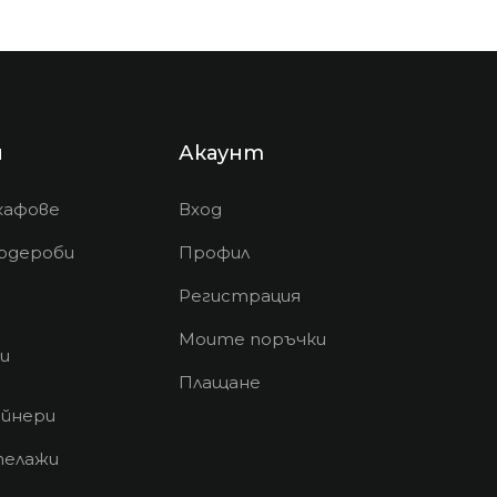
и
Акаунт
кафове
Вход
рдероби
Профил
Регистрация
Моите поръчки
и
Плащане
йнери
телажи