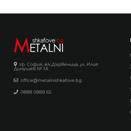
гр. София, жк.Дървеница, ул. Илия
Димушев № 1А
office@metalnishkafove.bg
0888 0888 65