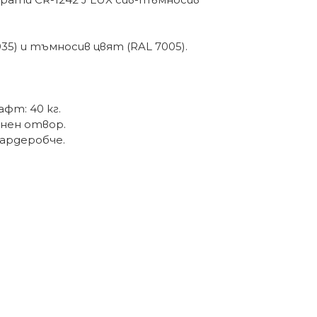
35) и тъмносив цвят (RAL 7005).
фт: 40 кг.
нен отвор.
гардеробче.