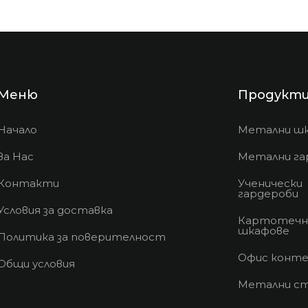
Меню
Продукт
Начало
Метални ш
За Нас
Метални га
Контакти
Ученически
гардероби
Условия за доставка
Картотечн
шкафове
Политика за поверителност
Офис конте
Общи условия
Метални с