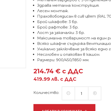
Здрава метална конструкция.
Лесен монтаж.
Праховобоядисан в сив цвят (RAL 70
Брой шкафове: 3 бр.
Брой рафтове: 3 бр.
Лост за закачалки: 3 бр.
Максимална товаримост на един ра
Всяко шкафче съдържа вентилацио
Уникално заключване за всяко едно 
Несглобен и опакован в кашон.
Размери: 900/450/1850 мм.
214.74 € с ДДС
419.99 лв. с ДДС
Количество: