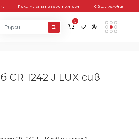
вка
Политика за поверителност
Общи условия
0
 CR-1242 J LUX сив-
рати CR-1242 J LUX сив-тъмносив