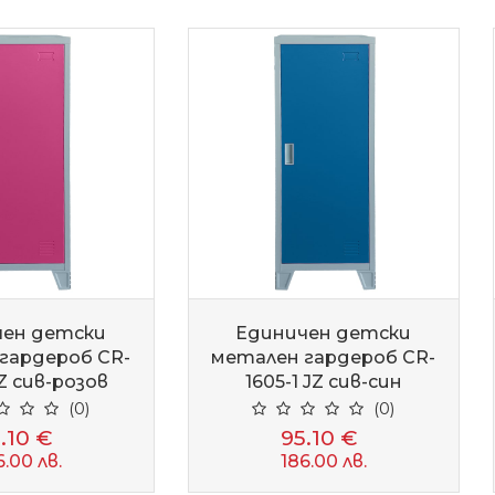
чен детски
Единичен детски
гардероб CR-
метален гардероб CR-
JZ сив-розов
1605-1 JZ сив-син
(0)
(0)
.10 €
95.10 €
6.00 лв.
186.00 лв.