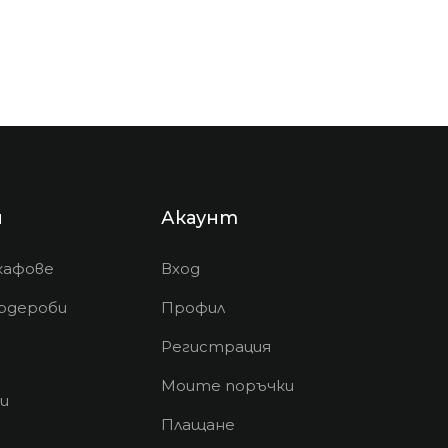
и
Акаунт
кафове
Вход
рдероби
Профил
Регистрация
Моите поръчки
и
Плащане