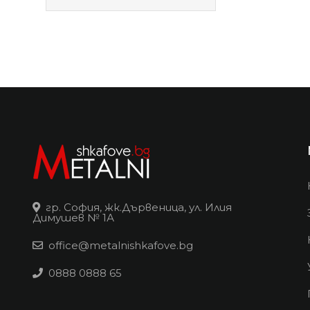
гр. София, жк.Дървеница, ул. Илия
Димушев № 1А
office@metalnishkafove.bg
0888 0888 65