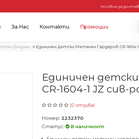
Условия за доста
и
За Нас
Контакти
Промоции
»
етски Градини
Единичен Детски Метален Гардероб CR-1604-1
Единичен детски
CR-1604-1 JZ сив-р
(0 отзива)
Номер:
2232370
Статус:
В наличност
Единичен детски метален гардероб 