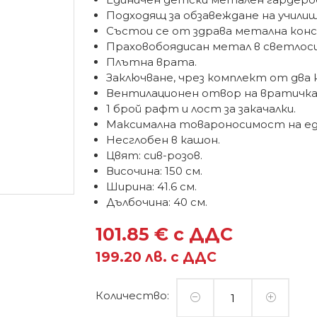
Подходящ за обзавеждане на училищ
Състои се от здрава метална кон
Праховобоядисан метал в светлосив-
Плътна врата.
Заключване, чрез комплект от два 
Вентилационен отвор на вратичк
1 брой рафт и лост за закачалки.
Максимална товароносимост на еди
Несглобен в кашон.
Цвят: сив-розов.
Височина: 150 см.
Ширина: 41.6 см.
Дълбочина: 40 см.
101.85 € с ДДС
199.20 лв. с ДДС
Количество: