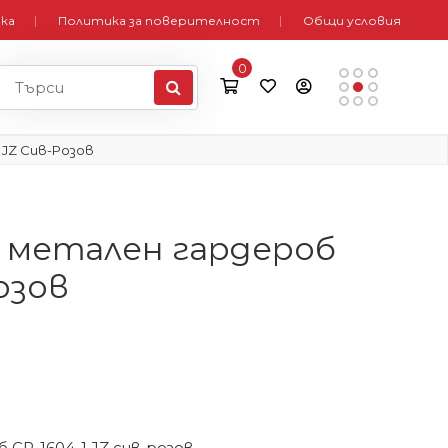
вка
Политика за поверителност
Общи условия
0
 JZ Сив-Розов
 метален гардероб
озов
CR-1604-1 JZ сив-розов.