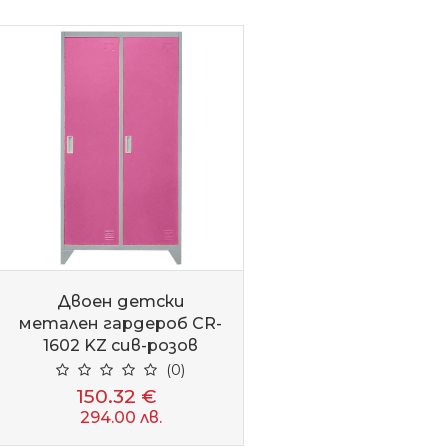
Двоен детски
метален гардероб CR-
1602 KZ сив-розов
(0)
150.32 €
294.00 лв.