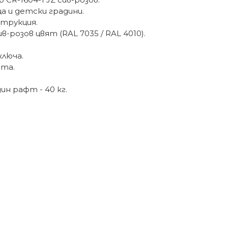
а и детски градини.
струкция.
розов цвят (RAL 7035 / RAL 4010).
ключа.
ата.
н рафт - 40 кг.