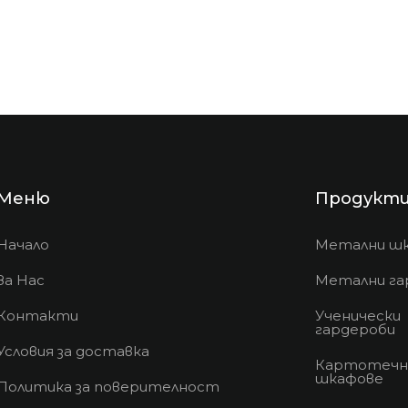
Меню
Продукт
Начало
Метални ш
За Нас
Метални га
Контакти
Ученически
гардероби
Условия за доставка
Картотечн
шкафове
Политика за поверителност