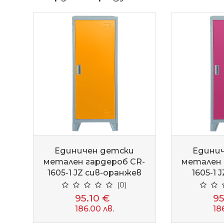
Единичен детски
Едини
метален гардероб CR-
метален 
1605-1 JZ сив-оранжев
1605-1 
(0)
95.10 €
95
186.00 лв.
18