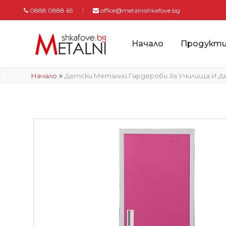
0888 0888 65
office@metalnishkafove.bg
Начало
Продукт
»
Начало
Детски Метални Гардероби За Училища И Д