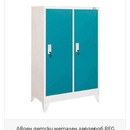
Двоен детски метален гардероб RFG