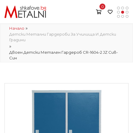
0
»
Начало
Детски Метални Гардероби За Училища И Детски
Градини
»
Двоен Детски Метален Гардероб CR-1604-2 JZ Сив-
Син