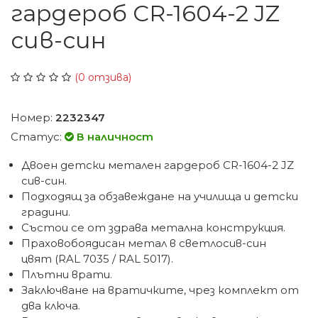
гардероб CR-1604-2 JZ
сив-син
(0 отзива)
Номер:
2232347
Статус:
В наличност
Двоен детски метален гардероб CR-1604-2 JZ
сив-син.
Подходящ за обзавеждане на училища и детски
градини.
Състои се от здрава метална конструкция.
Праховобоядисан метал в светлосив-син
цвят (RAL 7035 / RAL 5017).
Плътни врати.
Заключване на вратичките, чрез комплект от
два ключа.