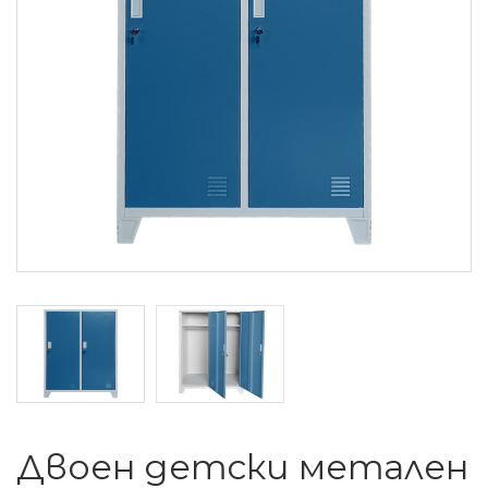
Двоен детски метален