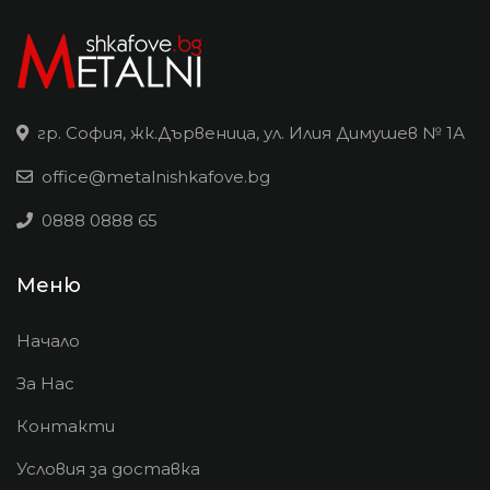
гр. София, жк.Дървеница, ул. Илия Димушев № 1А
office@metalnishkafove.bg
0888 0888 65
Меню
Начало
За Нас
Контакти
Условия за доставка