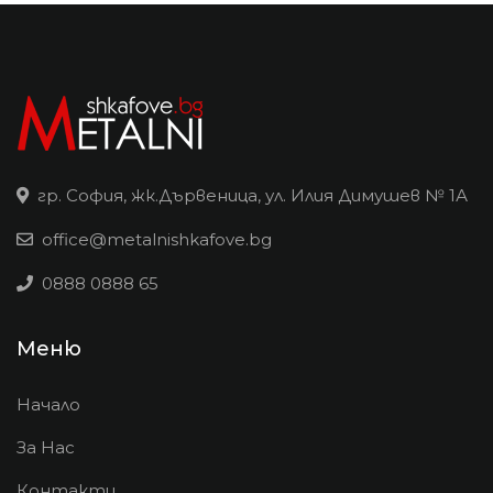
гр. София, жк.Дървеница, ул. Илия Димушев № 1А
office@metalnishkafove.bg
0888 0888 65
Меню
Начало
За Нас
Контакти