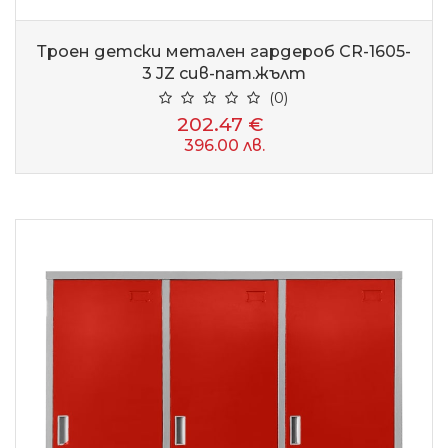
Троен детски метален гардероб CR-1605-
3 JZ сив-пат.жълт
(0)
202.47 €
396.00 лв.