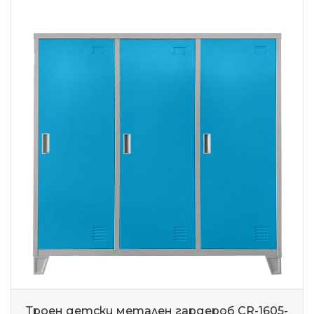
Троен детски метален гардероб CR-1605-