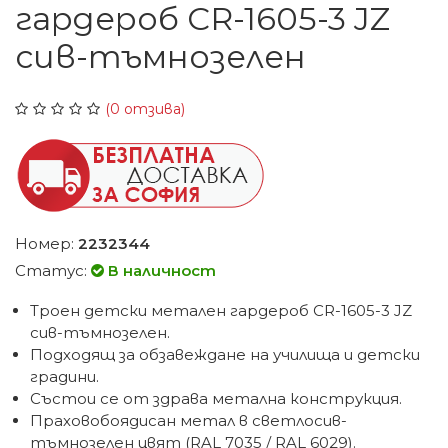
гардероб CR-1605-3 JZ
сив-тъмнозелен
(0 отзива)
Номер:
2232344
Статус:
В наличност
Троен детски метален гардероб CR-1605-3 JZ
сив-тъмнозелен.
Подходящ за обзавеждане на училища и детски
градини.
Състои се от здрава метална конструкция.
Праховобоядисан метал в светлосив-
тъмнозелен цвят (RAL 7035 / RAL 6029).