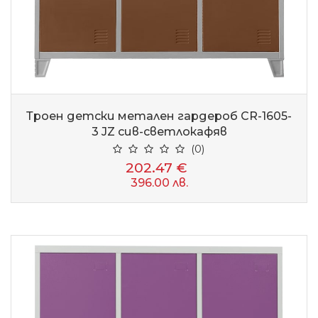
Троен детски метален гардероб CR-1605-
3 JZ сив-светлокафяв
(0)
202.47 €
396.00 лв.