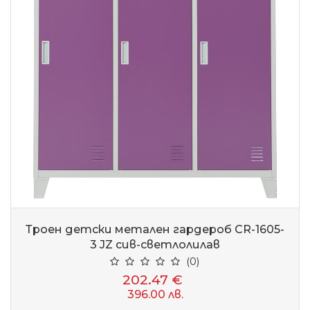
Троен детски метален гардероб CR-1605-
3 JZ сив-светлолилав
(0)
202.47 €
396.00 лв.