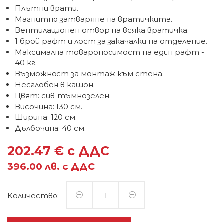
Плътни врати.
Магнитно затваряне на вратичките.
Вентилационен отвор на всяка вратичка.
1 брой рафт и лост за закачалки на отделение.
Максимална товароносимост на един рафт -
40 кг.
Възможност за монтаж към стена.
Несглобен в кашон.
Цвят: сив-тъмнозелен.
Височина: 130 см.
Ширина: 120 см.
Дълбочина: 40 см.
202.47 € с ДДС
396.00 лв. с ДДС
Количество: