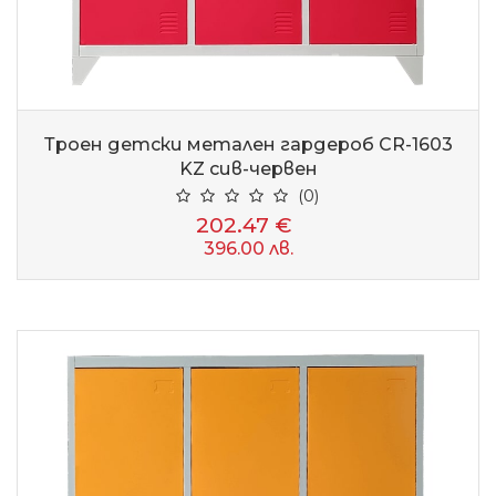
Троен детски метален гардероб CR-1603
KZ сив-червен
(0)
202.47 €
396.00 лв.