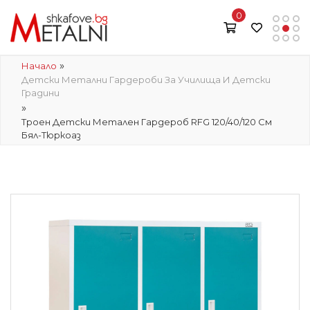
0
»
Начало
Детски Метални Гардероби За Училища И Детски
Градини
»
Троен Детски Метален Гардероб RFG 120/40/120 См
Бял-Тюркоаз