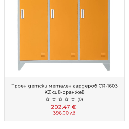
Троен детски метален гардероб CR-1603
KZ сив-оранжев
(0)
202.47 €
396.00 лв.