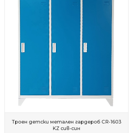
Троен детски метален гардероб CR-1603
KZ сив-син