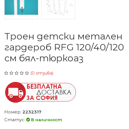
Троен детски метален
гардероб RFG 120/40/120
см бял-тюркоаз
(0 отзива)
Номер:
2232317
Статус:
В наличност