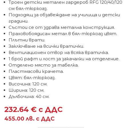
Троен детски метален гардероб RFG 120/40/120
см бял-тюркоаз.
Подходящ за обзавеждане на училища и детски
градини.
Състои се от здрава метална конструкция.
Праховобоядисан метал в бял-тюркоаз цвят.
Плътни врати.
Заключване на всички вратички.
Вентилационен отвор на всяка вратичка.
1 брой рафт и лост за закачалки на отделение.
Отделено място за табелка.
Пластмасови крачета.
Цвят: бял-тюркоаз.
Височина: 120 см.
Ширина: 120 см.
Дълбочина: 40 см.
232.64 € с ДДС
455.00 лв. с ДДС