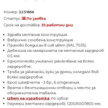
Номер:
2231856
Статус:
По заявка
Срок на доставка:
35 работни дни
Здрава метална конструкция.
Фабрично сглобена конструкция.
Прахово боядисан в сив цвят (RAL 7035).
Дебелина на ламарината на металния гардероб:
0.5 мм.
Едноточково уникално заключване на всяко
гардеробче.
Тръба за закачалки, куки за дрехи, огледало във
всяко гардеробче.
Брой шкафчета - 3 бр., 6 отделения.
Врата с вентилационни отвори, и място за
обозначителна табалка.
Цвят на изработка
: по избор
Размери (метален гардероб): 1200/500/1800 мм.