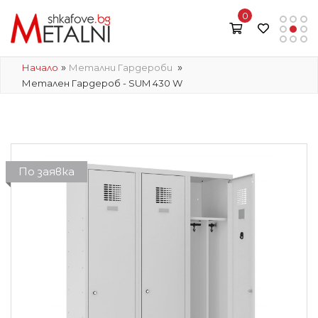
0
»
»
Начало
Метални Гардероби
Метален Гардероб - SUM 430 W
По заявка