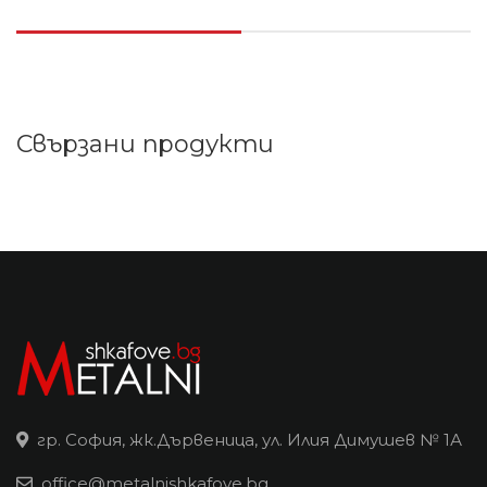
Свързани продукти
гр. София, жк.Дървеница, ул. Илия Димушев № 1А
office@metalnishkafove.bg