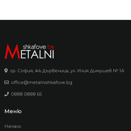
гр. София, жк.Дървеница, ул. Илия Димушев № 1А
office@metalnishkafove.bg
0888 0888 65
Меню
Начало