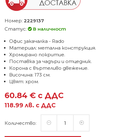
Номер:
2229137
Статус:
В наличност
Офис закачалка - Rado
Материал: метална конструкция.
Хромирано покритие.
Поставка за чадъри и отцедник.
Корона с въртеливо двежение.
Височина: 173 см.
Цвят: хром.
60.84 € с ДДС
118.99 лв. с ДДС
Количество: