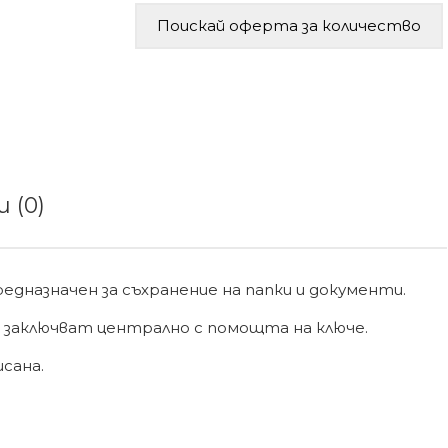
Поискай оферта за количество
 (0)
едназначен за съхранение на папки и документи.
е заключват централно с помощта на ключе.
сана.