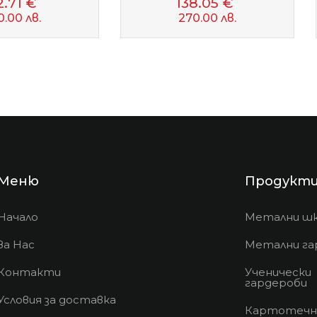
2.71 €
138.05 €
0.00 лв.
270.00 лв.
Меню
Продукт
Начало
Метални ш
За Нас
Метални га
Контакти
Ученически
гардероби
Условия за доставка
Картотечн