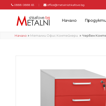
0888 0888 65
office@metalnishkafove.bg
Начало
Продукт
»
»
Начало
Метални Офис Контейнери
Червен Контей