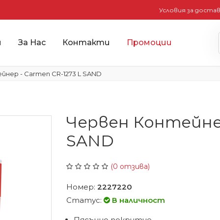
Условия за доста
и
За Нас
Контакти
Промоции
нер - Carmen CR-1273 L SAND
Червен Контейнер
SAND
(0 отзива)
Номер:
2227220
Статус:
В наличност
Пясъчно покритие.