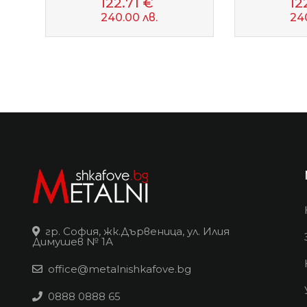
122.71 €
12
240.00 лв.
24
гр. София, жк.Дървеница, ул. Илия
Димушев № 1А
office@metalnishkafove.bg
0888 0888 65