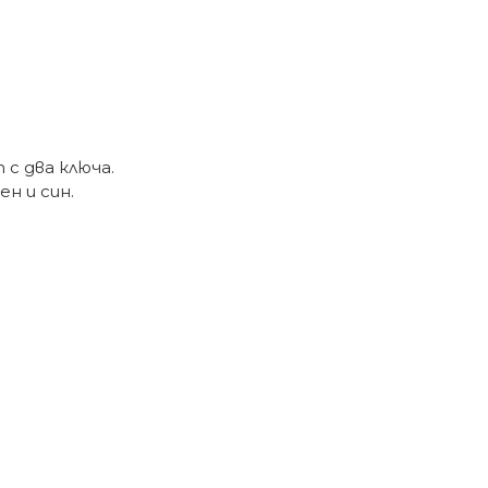
с два ключа.
н и син.