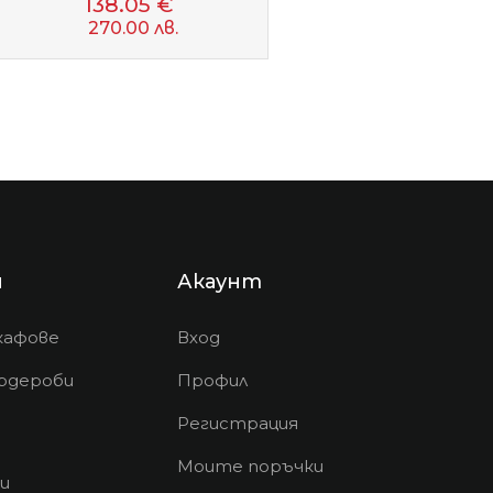
138.05 €
270.00 лв.
и
Акаунт
кафове
Вход
рдероби
Профил
Регистрация
Моите поръчки
и