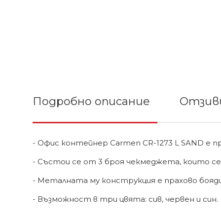
Подробно описание
Отзиви
- Офис контейнер Carmen CR-1273 L SAND e пр
- Състои се от 3 броя чекмеджета, които с
- Металната му конструкция е прахово бояди
- Възможност в три цвята: сив, червен и син.